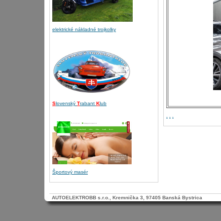
elektrické nákladné trojkolky
S
lovenský
T
rabant
K
lub
.
.
.
Športový masér
AUTOELEKTROBB s.r.o., Kremnička 3, 97405 Banská Bystrica