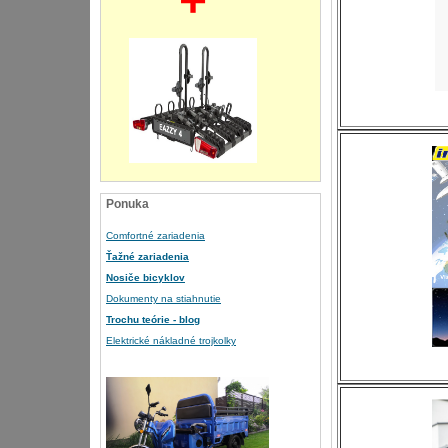
+
Ponuka
Comfortné zariadenia
Ťažné zariadenia
Nosiče bicyklov
Dokumenty na stiahnutie
Trochu teórie - blog
Elektrické nákladné trojkolky