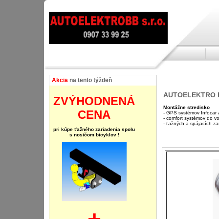
Akcia
na tento týždeň
AUTOELEKTRO 
ZVÝHODNENÁ
Montážne stredisko
CENA
- GPS systémov Infocar 
- comfort systémov do vo
- ťažných a spájacích za
pri kúpe ťažného zariadenia spolu
s nosičom bicyklov !