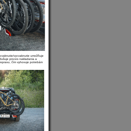
cvaknutie/vycvaknutie umožňuje
odušuje proces nakladania a
prepravu, čím vyhovuje potrebám