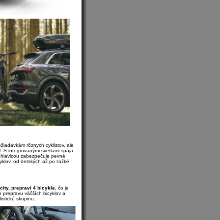
iadavkám rôznych cyklistov, ale
l. S integrovanými svetlami spája
 hlavicou zabezpečuje pevné
yklov, od detských až po ťažké
ity, prepraví 4 bicykle
, čo je
e prepravu väčších bicyklov a
istickú skupinu.