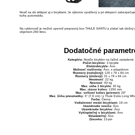
Nosič sa dá sklápať aj s bicyklami. Je výborne vyvážený a pri sklopení zabezpečuje
kufra automobilu.
Na cyklonosič je možné upevniť prepravný box THULE SANTU a získať tak úložný p
objemom 260 litrov.
Dodatočné parametr
Kategória:
Nosiče bicyklov na ťažné zariadenie
Počet bicyklov
: 3 bicykle
Elektrobicykle:
Áno
Možnosť rozšírenia:
Áno, s adaptérom
Rozmery (rozložený):
126 x 78 x 84 cm
Rozmery (zložený):
31 x 78 x 84 cm
Hmotnosť:
22 kg
Nosnosť
: 60 kg
Max. váha 1 bicykla
: 30 kg
Max. rázvor kolies:
1350 mm
Max. veľkosť kolies (priemer):
29"
Max. šírka pneumatiky:
3" (7,6 cm) / s Thule Extra Long Wh
Farba:
Čierna
Vzdialenosť medzi bicyklami:
19 cm
Uzamknutie nosiča:
Áno
Uzamknutie bicyklov:
Áno
Vyklopiteľný s bicyklami:
Áno
Skladateľný:
Áno
Zásuvka:
13-pin