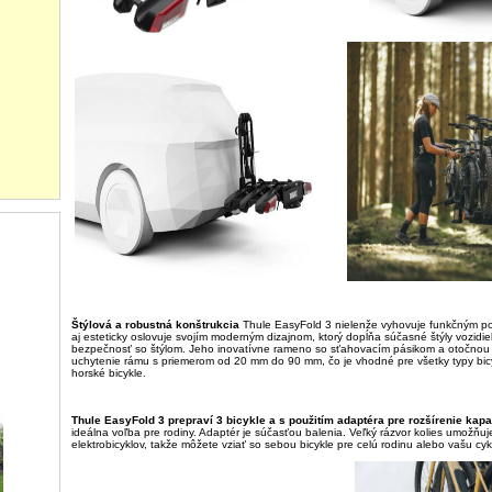
Štýlová a robustná konštrukcia
Thule EasyFold 3 nielenže vyhovuje funkčným pož
aj esteticky oslovuje svojím moderným dizajnom, ktorý dopĺňa súčasné štýly vozidie
bezpečnosť so štýlom. Jeho inovatívne rameno so sťahovacím pásikom a otočnou
uchytenie rámu s priemerom od 20 mm do 90 mm, čo je vhodné pre všetky typy bic
horské bicykle.
Thule EasyFold 3 prepraví 3 bicykle a s použitím adaptéra pre rozšírenie kapac
ideálna voľba pre rodiny. Adaptér je súčasťou balenia. Veľký rázvor kolies umožňuj
elektrobicyklov, takže môžete vziať so sebou bicykle pre celú rodinu alebo vašu cykl