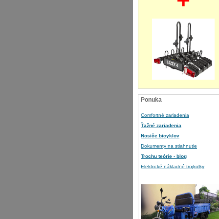
+
Ponuka
Comfortné zariadenia
Ťažné zariadenia
Nosiče bicyklov
Dokumenty na stiahnutie
Trochu teórie - blog
Elektrické nákladné trojkolky