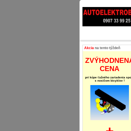
Akcia
na tento týždeň
ZVÝHODNEN
CENA
pri kúpe ťažného zariadenia spo
s nosičom bicyklov !