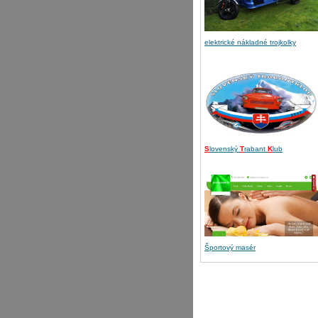
elektrické nákladné trojkolky
S
lovenský
T
rabant
K
lub
Športový masér