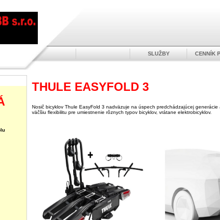
SLUŽBY
CENNÍK 
THULE EASYFOLD 3
Á
Nosič bicyklov Thule EasyFold 3 nadväzuje na úspech predchádzajúcej generácie 
väčšiu flexibilitu pre umiestnenie rôznych typov bicyklov, vrátane elektrobicyklov.
lu