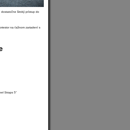
 dostatočne široký prístup do
riestor na ťažnom zariadení s
e
eel Straps 5"