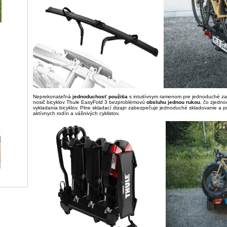
Neprekonateľná
jednoduchosť použitia
s intuitívnym ramenom pre jednoduché za
nosič bicyklov Thule EasyFold 3 bezproblémovú
obsluhu jednou rukou
, čo zjedn
vykladania bicyklov. Plne skladací dizajn zabezpečuje jednoduché skladovanie a 
aktívnych rodín a vášnivých cyklistov.